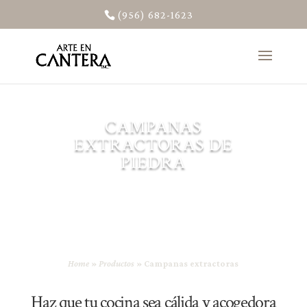
(956) 682-1623
CAMPANAS
EXTRACTORAS DE
PIEDRA
Home
»
Productos
»
Campanas extractoras
Haz que tu cocina sea cálida y acogedora